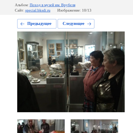
Альбом:
Поход в музей им. Врубеля
Сайт:
special.bksdi.ru
Изображение: 10/13
Предыдущее
Следующее